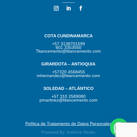
_____
COTA CUNDINAMARCA
+57 3138701599
601 3353550
Titancemento@titancemento.com
GIRARDOTA – ANTIOQUIA
+57320 4568455
mhernandez@titancemento.com
SOLEDAD – ATLÁNTICO
+57 310 2589080
pmartinez@titancemento.com​
Política de Tratamiento de Datos Personales
Powered By: Insthink Studio