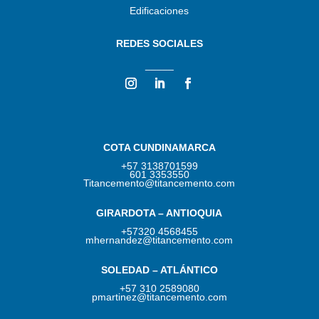
Edificaciones
REDES SOCIALES
_____
COTA CUNDINAMARCA
+57 3138701599
601 3353550
Titancemento@titancemento.com
GIRARDOTA – ANTIOQUIA
+57320 4568455
mhernandez@titancemento.com
SOLEDAD – ATLÁNTICO
+57 310 2589080
pmartinez@titancemento.com​