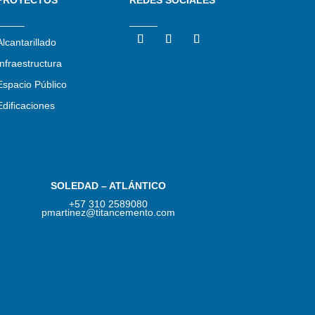
_____
_____
Alcantarillado
Infraestructura
Espacio Público
Edificaciones
SOLEDAD – ATLÁNTICO
+57 310 2589080
pmartinez@titancemento.com​