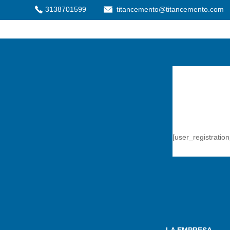
3138701599
titancemento@titancemento.com
[user_registratio
LA EMPRESA