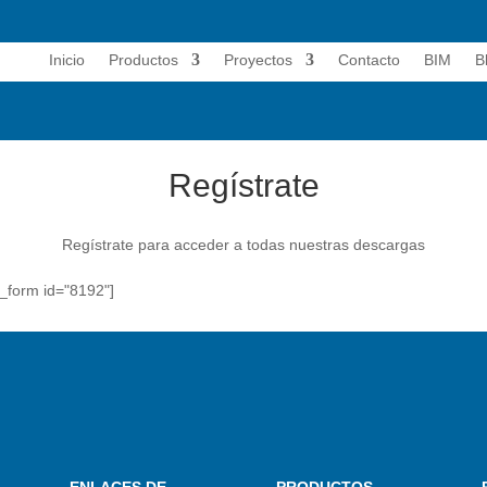
Inicio
Productos
Proyectos
Contacto
BIM
B
Regístrate
Regístrate para acceder a todas nuestras descargas
n_form id="8192"]
ENLACES DE
PRODUCTOS