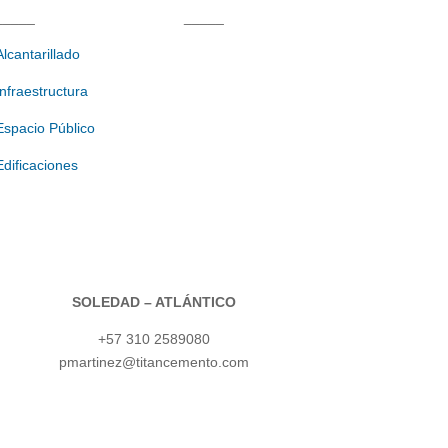
_____
_____
Alcantarillado
Infraestructura
Espacio Público
Edificaciones
SOLEDAD – ATLÁNTICO
+57 310 2589080
pmartinez@titancemento.com​