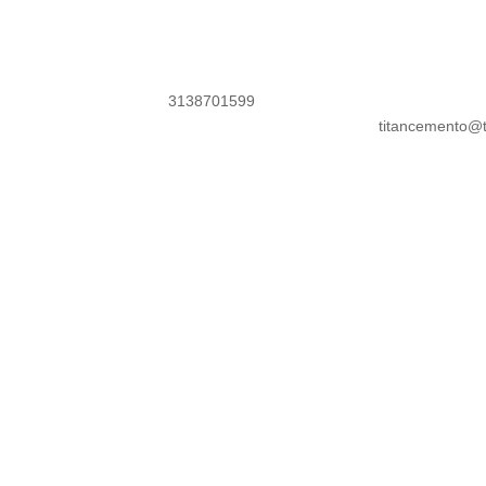
3138701599
titancemento@