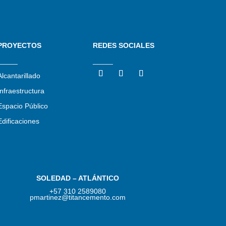
PROYECTOS
REDES SOCIALES
_____
_____
Alcantarillado
Infraestructura
Espacio Público
Edificaciones
SOLEDAD – ATLÁNTICO
+57 310 2589080
pmartinez@titancemento.com​