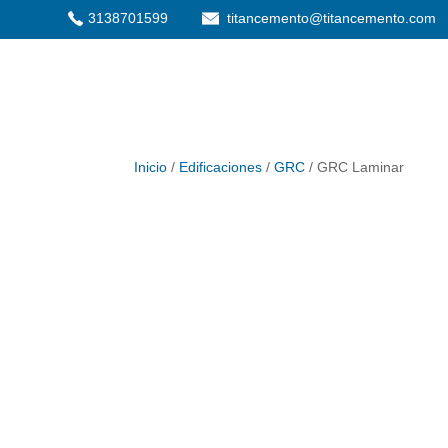
3138701599
titancemento@titancemento.com
Inicio
/
Edificaciones
/
GRC
/ GRC Laminar