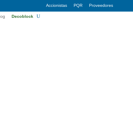
Accionistas
PQR
Proveedores
log
Decoblock