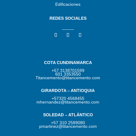
Edificaciones
REDES SOCIALES
_____
COTA CUNDINAMARCA
+57 3138701599
601 3353550
Titancemento@titancemento.com
GIRARDOTA – ANTIOQUIA
+57320 4568455
mhernandez@titancemento.com
SOLEDAD – ATLÁNTICO
+57 310 2589080
pmartinez@titancemento.com​